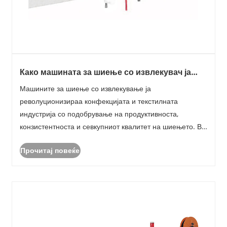
Како машината за шиење со извлекувач ја
подобрува ефикасноста на шиењето?
Машините за шиење со извлекување ја
револуционизираа конфекцијата и текстилната
индустрија со подобрување на продуктивноста,
конзистентноста и севкупниот квалитет на шиењето. Во
оваа статија, ќе ги истражиме основните
Прочитај повеќе
карактеристики на машините за шиење со влечење,
нивните придобивки, вообичаените п......