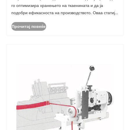
го оптимизира хранењето на ткаенината и да ја
подобри ефикасноста на производството. Оваа статија
ги истражува функционалноста, видовите,
Прочитај повеќе
придобивките и советите за одржување на фидерите за
шиење, помагај......