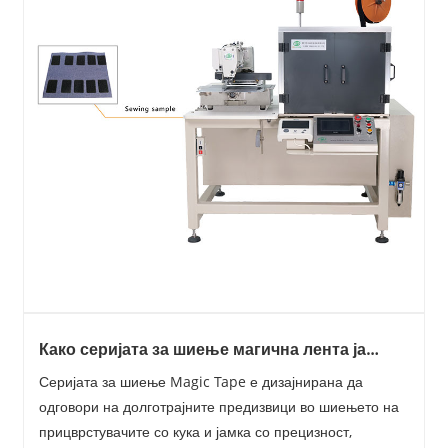
Како серијата за шиење магична лента ја
подобрува ефикасноста на индустриското
Серијата за шиење Magic Tape е дизајнирана да
шиење?
одговори на долготрајните предизвици во шиењето на
прицврстувачите со кука и јамка со прецизност,