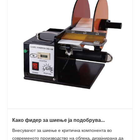
Како фидер за шиење ја подобрува
производната ефикасност?
Внесувачот за шиење е критична компонента во
современото производство на облека, дизајнирана да