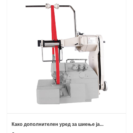
Како дополнителен уред за шиење ја
подобрува производната ефикасност?