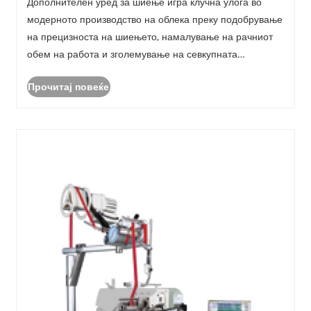
Дополнителен уред за шиење игра клучна улога во
модерното производство на облека преку подобрување
на прецизноста на шиењето, намалување на рачниот
обем на работа и зголемување на севкупната
ефикасност на производството. Со оглед на тоа што
Прочитај повеќе
модното производство станува поконкурентно и
приспособено, ......