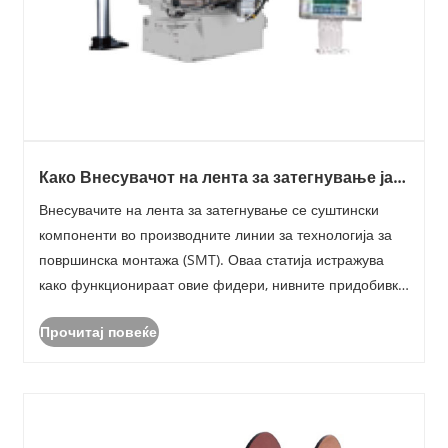
Како Внесувачот на лента за затегнување ја
подобрува ефикасноста на производството
Внесувачите на лента за затегнување се суштински
на SMT?
компоненти во производните линии за технологија за
површинска монтажа (SMT). Оваа статија истражува
како функционираат овие фидери, нивните придобивки,
заеднички предизвици и совети за максимизирање на
Прочитај повеќе
ефикасноста. Производителите кои сакаат да ги опт......