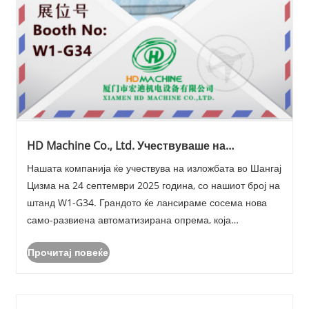
HD Machine Co., Ltd. Учествуваше на
изложбата Шангај Цизма на 24 септември
Нашата компанија ќе учествува на изложбата во Шангај
2025 година
Цизма на 24 септември 2025 година, со нашиот број на
штанд W1-G34. Грандото ќе лансираме сосема нова
само-развиена автоматизирана опрема, која
обезбедува поефикасни и интелигентни решенија за
Прочитај повеќе
производство.