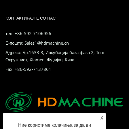
КОНТАКТИРАЈТЕ СО НАС
тел: +86-592-7106956
Е-пошта: Sales1@hdmachine.cn
Адреса: Бр.1633-3, Инкубација база фаза 2, Тонг
Окружниот, Xiamen, Фуџијан, Кина.
Fax: +86-592-7137861
X
Ние користиме колачиња за да ви