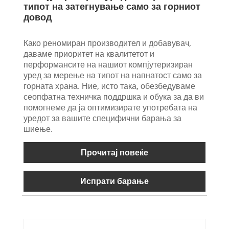
типот на затегнување само за горниот
довод
Како реномиран производител и добавувач,
даваме приоритет на квалитетот и
перформансите на нашиот компјутеризиран
уред за мерење на типот на напнатост само за
горната храна. Ние, исто така, обезбедуваме
сеопфатна техничка поддршка и обука за да ви
помогнеме да ја оптимизирате употребата на
уредот за вашите специфични барања за
шиење.
Прочитај повеќе
Испрати барање