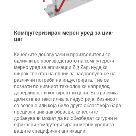
Компјутеризиран мерен уред за цик-
цаг
Кинеските добавувачи и производители се
одлични во производството на компјутерски
мерно уред за апликации Zig Zag, нудејќи
широк спектар на опции за задоволување на
различни потреби на индустријата. Тие се
познати по нивниот технолошки напредок,
доверливост и конкурентни цени. Без разлика
дали сте во текстилната индустрија, бизнисот
со везење или која било друга област која бара
прецизни цик-цак обрасци, кинеските
добавувачи можат да ви обезбедат сигурни и
ефикасни компјутеризирани мерни уреди за
вашите специфични апликации.