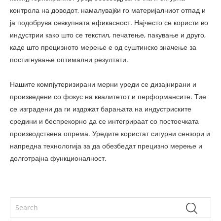
контрола на доводот, намалувајќи го материјалниот отпад и
ја подобрува севкупната ефикасност. Најчесто се користи во
индустрии како што се текстил, печатење, пакување и друго,
каде што прецизното мерење е од суштинско значење за
постигнување оптимални резултати.
Нашите компјутеризирани мерни уреди се дизајнирани и
произведени со фокус на квалитетот и перформансите. Тие
се изградени да ги издржат барањата на индустриските
средини и беспрекорно да се интегрираат со постоечката
производствена опрема. Уредите користат сигурни сензори и
напредна технологија за да обезбедат прецизно мерење и
долготрајна функционалност.