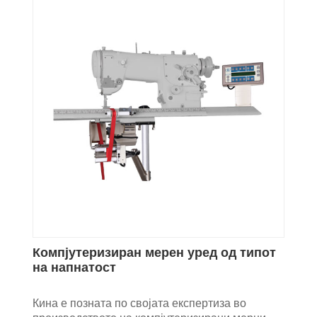
Компјутеризиран мерен уред од типот
на напнатост
Кина е позната по својата експертиза во