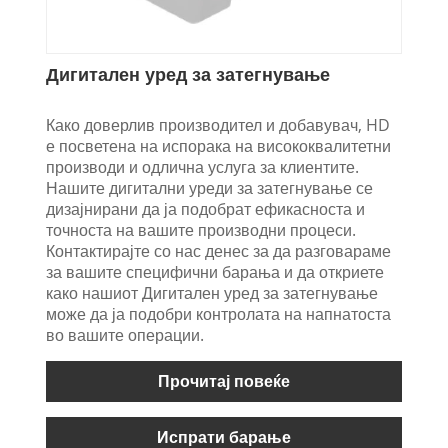
Дигитален уред за затегнување
Како доверлив производител и добавувач, HD
е посветена на испорака на висококвалитетни
производи и одлична услуга за клиентите.
Нашите дигитални уреди за затегнување се
дизајнирани да ја подобрат ефикасноста и
точноста на вашите производни процеси.
Контактирајте со нас денес за да разговараме
за вашите специфични барања и да откриете
како нашиот Дигитален уред за затегнување
може да ја подобри контролата на напнатоста
во вашите операции.
Прочитај повеќе
Испрати барање