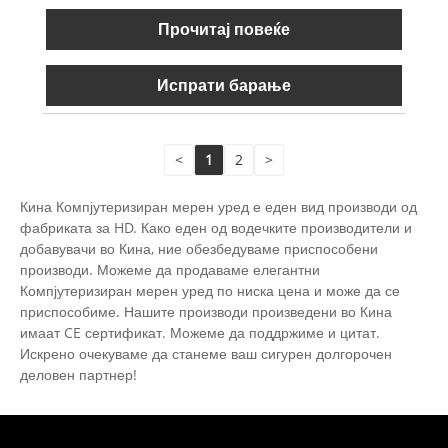
Прочитај повеќе
Испрати барање
<
1
2
>
Кина Компјутеризиран мерен уред е еден вид производи од
фабриката за HD. Како еден од водечките производители и
добавувачи во Кина, ние обезбедуваме приспособени
производи. Можеме да продаваме елегантни
Компјутеризиран мерен уред по ниска цена и може да се
приспособиме. Нашите производи произведени во Кина
имаат CE сертификат. Можеме да поддржиме и цитат.
Искрено очекуваме да станеме ваш сигурен долгорочен
деловен партнер!