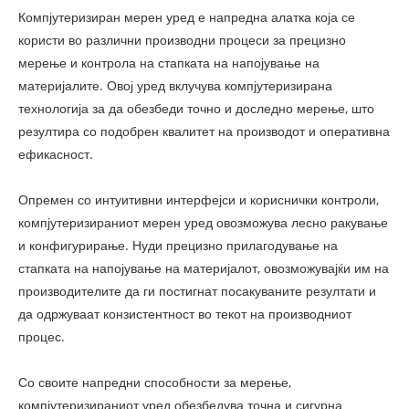
Компјутеризиран мерен уред е напредна алатка која се
користи во различни производни процеси за прецизно
мерење и контрола на стапката на напојување на
материјалите. Овој уред вклучува компјутеризирана
технологија за да обезбеди точно и доследно мерење, што
резултира со подобрен квалитет на производот и оперативна
ефикасност.
Опремен со интуитивни интерфејси и кориснички контроли,
компјутеризираниот мерен уред овозможува лесно ракување
и конфигурирање. Нуди прецизно прилагодување на
стапката на напојување на материјалот, овозможувајќи им на
производителите да ги постигнат посакуваните резултати и
да одржуваат конзистентност во текот на производниот
процес.
Со своите напредни способности за мерење,
компјутеризираниот уред обезбедува точна и сигурна