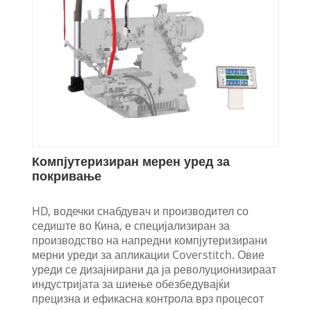
Компјутеризиран мерен уред за
покривање
HD, водечки снабдувач и производител со
седиште во Кина, е специјализиран за
производство на напредни компјутеризирани
мерни уреди за апликации Coverstitch. Овие
уреди се дизајнирани да ја револуционизираат
индустријата за шиење обезбедувајќи
прецизна и ефикасна контрола врз процесот