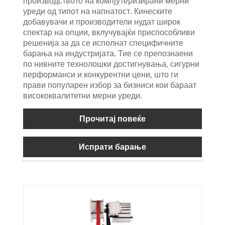
производството на компјутеризирани мерни
уреди од типот на напнатост. Кинеските
добавувачи и производители нудат широк
спектар на опции, вклучувајќи приспособливи
решенија за да се исполнат специфичните
барања на индустријата. Тие се препознаени
по нивните технолошки достигнувања, сигурни
перформанси и конкурентни цени, што ги
прави популарен избор за бизниси кои бараат
висококвалитетни мерни уреди.
Прочитај повеќе
Испрати барање