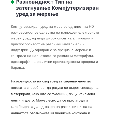
Разновидност Тип на
затегнување Компјутеризиран
уред за мерење
Компјутеризиран уред за мерење од типот на HD
разноврсност се однесува на напреден електронски
мерен уред кој нуди широк опсег на апликации и
приспособливост на различни материјали и
индустрии. Дизајниран е за прецизно мерење и
контрола на напнатоста во различни материјали,
одговарајќи на различни производствени процеси и
барања.
Разновидноста на овој уред за мерење лежи во
неговата способност да ракува со широк спектар на
материјали, како што се ткаенини, жици, филмови,
ленти и друго. Може лесно да се прилагоди и
калибрира за да одговара на различни нивоа на
напнатост, овозможувајќи прецизна контрола и