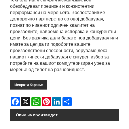
обезбедуваат прецизни и конзистентни
перформанси на мерењето. Воспоставивме
долгорочно партнерство со овој добавувач,
познат по нивниот одличен квалитет на
производите, навремена испорака и конкурентни
цени. Без разлика дали барате нов добавувач или
имате за цел да ги подобрите вашите
производствени способности, веруваме дека
нашиот кинески добавувач е сигурен избор за
потребите на вашиот компјутеризиран уред за
мерење од типот на разновидност.
Испрати барање
Facebook
X
WhatsApp
Pinterest
LinkedIn
Share
Опис на производот