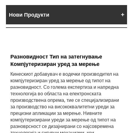
Нови Продукти
Разновидност Тип на затегнување
Компјутеризиран уред за мерење
Кинескиот добавувач е водечки производител на
компјутеризиран уред за мерење од типот на
разновидност. Со голема експертиза и напредна
технологија во областа на електронската
производствена опрема, тие се специјализирани
за производство на висококвалитетни уреди за
прецизни апликации за мерење. Нивните
компјутеризирани уреди за мерење од типот на
разноврсност се дизајнирани со најсовремена
технологија и сигурни механизми, кои