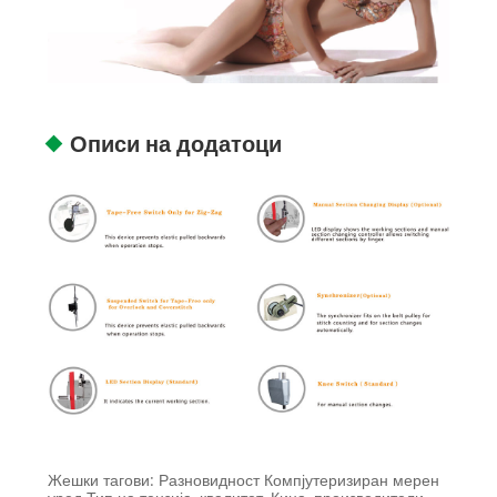
Описи на додатоци
Жешки тагови: Разновидност Компјутеризиран мерен