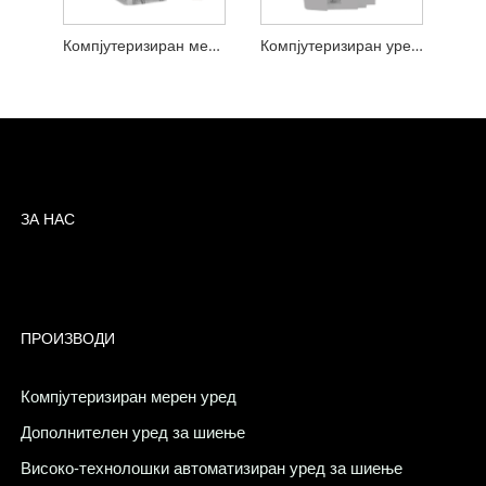
Компјутеризиран мерен уред за покривање
Компјутеризиран уред за мерење на типот на напнатост
ЗА НАС
ПРОИЗВОДИ
Компјутеризиран мерен уред
Дополнителен уред за шиење
Високо-технолошки автоматизиран уред за шиење