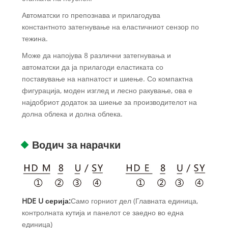
Автоматски го препознава и прилагодува
константното затегнување на еластичниот сензор по
тежина.
Може да напојува 8 различни затегнувања и
автоматски да ја прилагоди еластиката со
поставување на напнатост и шиење. Со компактна
фигурација, моден изглед и лесно ракување, ова е
најдобриот додаток за шиење за производителот на
долна облека и долна облека.
Водич за нарачки
HDE U серија:
Само горниот дел (Главната единица,
контролната кутија и панелот се заедно во една
единица)