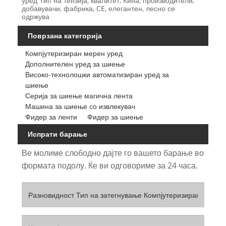
уред Тип на тензија, квалитет, Кина, производители,
добавувачи, фабрика, CE, елегантен, лесно се
одржува
Поврзана категорија
Компјутеризиран мерен уред
Дополнителен уред за шиење
Високо-технолошки автоматизиран уред за
шиење
Серија за шиење магична лента
Машина за шиење со извлекувач
Фидер за ленти
Фидер за шиење
Испрати барање
Ве молиме слободно дајте го вашето барање во
формата подолу. Ќе ви одговориме за 24 часа.