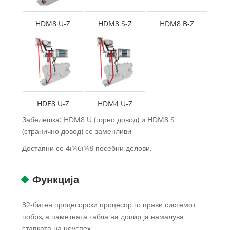
HDM8 U-Z
HDM8 S-Z
HDM8 B-Z
HDE8 U-Z
HDM4 U-Z
Забелешка: HDM8 U (горно довод) и HDM8 S
(странично довод) се заменливи
Достапни се 4ï¼6ï¼8 посебни делови.
Функција
32-битен процесорски процесор го прави системот
побрз, а паметната табла на допир ја намалува
стапката на неуспех.