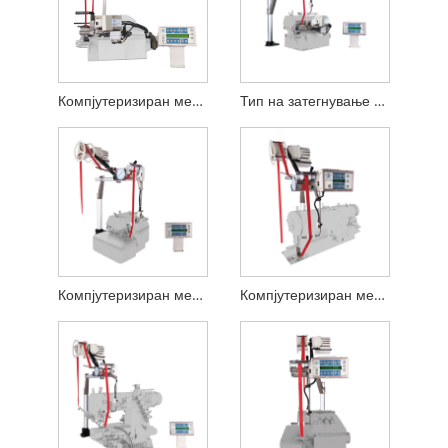
Компјутеризиран мерен уред за затегнување MCA 20K
Тип на затегнување Компјутеризиран мерен уред за прецизно затегнување
Компјутеризиран мерен уред за Overlock
Компјутеризиран мерен уред за цик-цаг