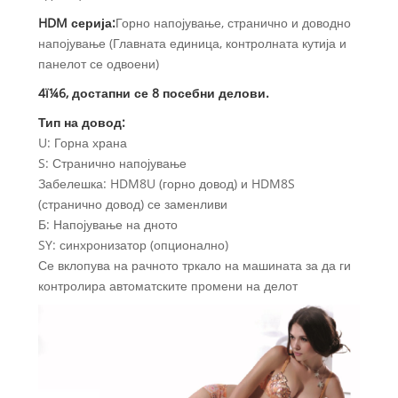
HDM серија:
Горно напојување, странично и доводно
напојување (Главната единица, контролната кутија и
панелот се одвоени)
4ï¼6, достапни се 8 посебни делови.
Тип на довод:
U: Горна храна
S: Странично напојување
Забелешка: HDM8U (горно довод) и HDM8S
(странично довод) се заменливи
Б: Напојување на дното
SY: синхронизатор (опционално)
Се вклопува на рачното тркало на машината за да ги
контролира автоматските промени на делот