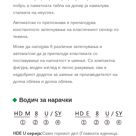
побрз, а паметната табла на допир ја намалува
стапката на неуспех.
Автоматски го препознава и прилагодува
константното затегнување на еластичниот сензор по
тежина.
Може да напојува 8 различни затегнувања и
автоматски да ја прилагоди еластиката со
поставување на напнатост и шиење. Со компактна
фигура, моден изглед и лесно ракување, ова е
најдобриот додаток за шиење за производителот на
долна облека и долна облека.
Водич за нарачки
HDE U серија:
Само горниот дел (Главната единица,