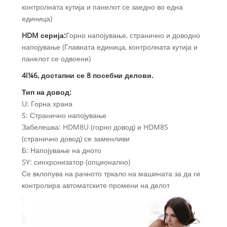
контролната кутија и панелот се заедно во една
единица)
HDM серија:
Горно напојување, странично и доводно
напојување (Главната единица, контролната кутија и
панелот се одвоени)
4ï¼6, достапни се 8 посебни делови.
Тип на довод:
U: Горна храна
S: Странично напојување
Забелешка: HDM8U (горно довод) и HDM8S
(странично довод) се заменливи
Б: Напојување на дното
SY: синхронизатор (опционално)
Се вклопува на рачното тркало на машината за да ги
контролира автоматските промени на делот