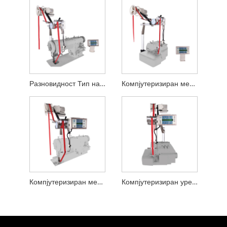
Разновидност Тип на затегнување Компјутеризиран уред за мерење
Компјутеризиран мерен уред за Overlock
Компјутеризиран мерен уред за цик-цаг
Компјутеризиран уред за мерење на типот на напнатост