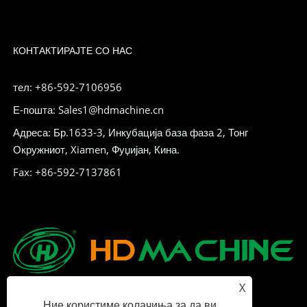
КОНТАКТИРАЈТЕ СО НАС
тел: +86-592-7106956
Е-пошта: Sales1@hdmachine.cn
Адреса: Бр.1633-3, Инкубација база фаза 2, Тонг
Окружниот, Xiamen, Фуџијан, Кина.
Fax: +86-592-7137861
X
Ние користиме колачиња за да ви