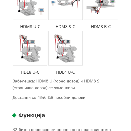
HDM8 U-C
HDM8 S-C
HDM8 B-C
HDE8 U-C
HDE4 U-C
Забелешка: HDM8 U (горно довод) и HDM8 S
(странично довод) се заменливи
Достапни се 4ï¼6ï¼8 посебни делови.
Функција
32-битен процесорски процесор го прави системот