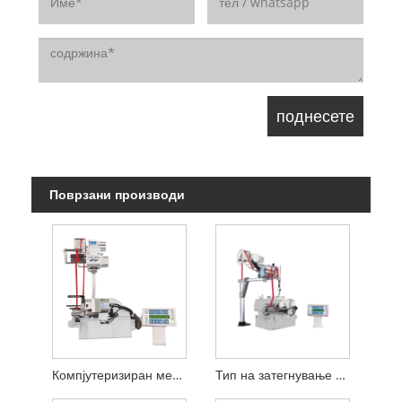
Поврзани производи
Компјутеризиран мерен уред за затегнување MCA 20K
Тип на затегнување Компјутеризиран мерен уред за прецизно затегнување