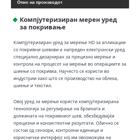
Опис на производот
Компјутеризиран мерен уред
за покривање
Компјутеризиран уред за мерење HD за апликации
со покривни шевови е напреден електронски уред
специјално дизајниран за прецизно мерење и
контрола на процесот на мерење во операциите за
шиење со покривка. Најчесто се користи во
индустрии како што се производство на облека,
шиење и текстил.
Овој уред за мерење користи компјутеризирана
технологија за регулирање на брзината и
должината на покривниот шев, обезбедувајќи
прецизни и конзистентни резултати. Обично се
состои од сензори, контролни единици и
кориснички интерфејс кој им овозможува на