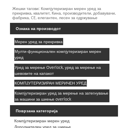
Жешки тагови: Компјутеризиран мерен уред за
прекривка, квалитет, Кина, производители, добавувачи,
фабрика, CE, елегантен, лесен за одржување
Ознака на производот
Мерен уред за прекривка
Мулти-функционален компјутеризиран мерен
уред
Уред за мерење Overlock, уред за мерење на
шевовите на капакот
КОМПЈУТЕРИЗИРАН МЕРИЧЕН УРЕД
Компјутеризиран уред за мерење на затегнување
за машини за шиење overlock
Поврзана категорија
Компјутеризиран мерен уред
Дополнителен уред за шиење