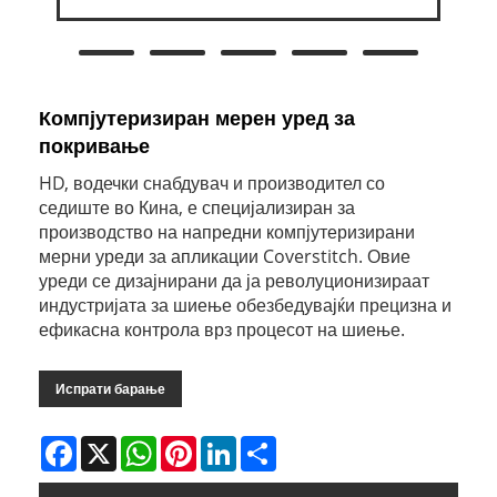
Компјутеризиран мерен уред за
покривање
HD, водечки снабдувач и производител со
седиште во Кина, е специјализиран за
производство на напредни компјутеризирани
мерни уреди за апликации Coverstitch. Овие
уреди се дизајнирани да ја револуционизираат
индустријата за шиење обезбедувајќи прецизна и
ефикасна контрола врз процесот на шиење.
Испрати барање
Facebook
X
WhatsApp
Pinterest
LinkedIn
Share