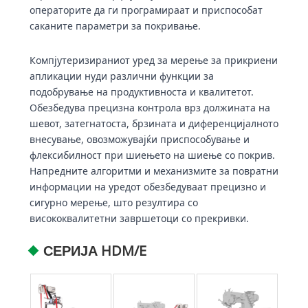
операторите да ги програмираат и приспособат
саканите параметри за покривање.
Компјутеризираниот уред за мерење за прикриени
апликации нуди различни функции за
подобрување на продуктивноста и квалитетот.
Обезбедува прецизна контрола врз должината на
шевот, затегнатоста, брзината и диференцијалното
внесување, овозможувајќи приспособување и
флексибилност при шиењето на шиење со покрив.
Напредните алгоритми и механизмите за повратни
информации на уредот обезбедуваат прецизно и
сигурно мерење, што резултира со
висококвалитетни завршетоци со прекривки.
СЕРИЈА HDM/E